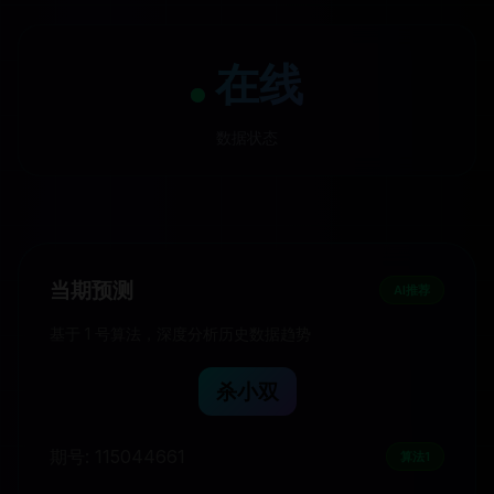
在线
数据状态
当期预测
AI推荐
基于 1 号算法，深度分析历史数据趋势
杀小双
期号: 115044661
算法1