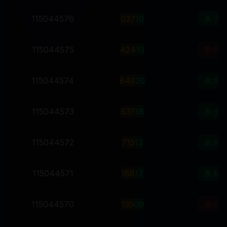
115044576
0
3
7
10
杀小
115044575
4
2
4
10
杀小
115044574
8
4
8
20
杀大
115044573
8
3
7
18
杀小
115044572
7
1
5
13
杀大
115044571
1
8
8
17
杀大
115044570
1
3
5
09
杀小