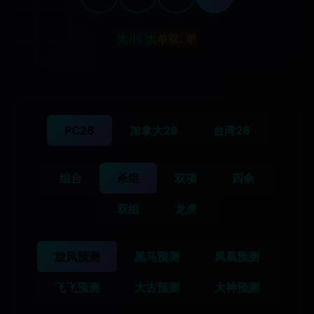
大小: 大
单双: 单
PC28
加拿大28
台湾28
组合
杀组
双项
四余
双组
龙虎
旋风预测
黑马预测
凤凰预测
飞飞预测
大古预测
大神预测