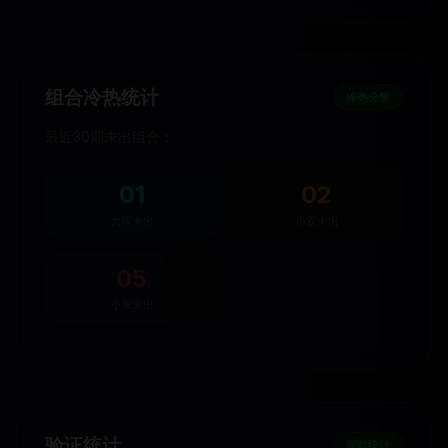
组合冷热统计
冷热分析
最近30期未出组合：
01
02
大双未出
小双未出
05
小单未出
验证统计
实时统计