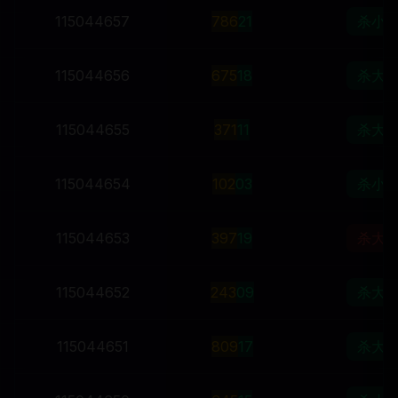
115044657
7
8
6
21
杀小
115044656
6
7
5
18
杀大
115044655
3
7
1
11
杀大
115044654
1
0
2
03
杀小
115044653
3
9
7
19
杀大
115044652
2
4
3
09
杀大
115044651
8
0
9
17
杀大