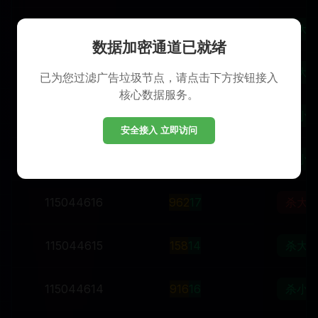
115044620
3
4
1
08
杀大
数据加密通道已就绪
115044619
8
5
2
15
杀大
已为您过滤广告垃圾节点，请点击下方按钮接入
核心数据服务。
115044618
8
8
7
23
杀小
安全接入 立即访问
115044617
6
4
3
13
杀小
115044616
9
6
2
17
杀大
115044615
1
5
8
14
杀大
115044614
9
1
6
16
杀小