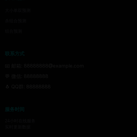
大小单双预测
杀组合预测
组合预测
联系方式
📧 邮箱: 88888888@example.com
💬 微信: 88888888
🐧 QQ群: 88888888
服务时间
24小时在线服务
实时更新数据