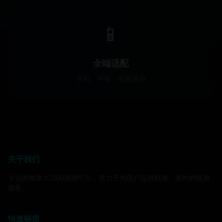
📱
全端适配
手机、平板、电脑通用
关于我们
专业的加拿大28AI预测平台，致力于为用户提供精准、及时的预测
服务。
快速链接