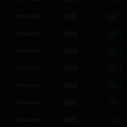
115044654
1
0
2
03
小
115044653
3
9
7
19
大
115044652
2
4
3
09
小
115044651
8
0
9
17
小
115044650
6
4
5
15
大
115044649
7
9
5
21
小
115044648
2
7
4
13
大