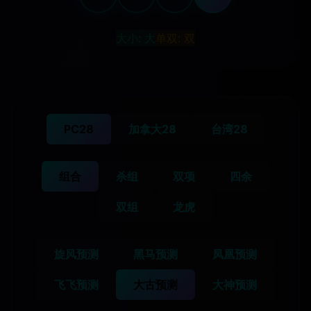
大小: 大
单双: 双
PC28
加拿大28
台湾28
组合
杀组
双项
四余
双组
龙虎
旋风预测
黑马预测
凤凰预测
飞飞预测
大古预测
大神预测