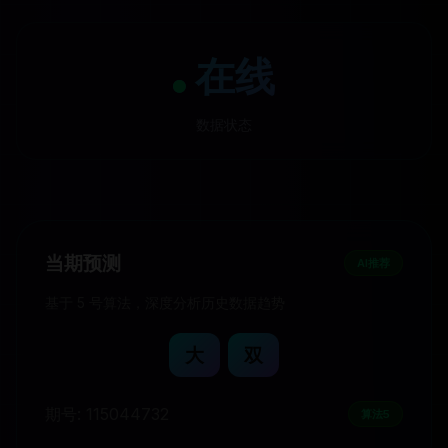
在线
数据状态
当期预测
AI推荐
基于 5 号算法，深度分析历史数据趋势
大
双
期号: 115044732
算法5