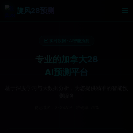
旋风28预测
实时数据 · AI智能预测
专业的加拿大28
AI预测平台
基于深度学习与大数据分析，为您提供精准的智能预
测服务
易记域名：XF28.VIP | 准确率: 74%