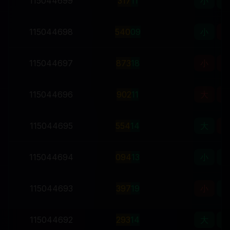
115044699
3
1
7
11
小
115044698
5
4
0
09
小
115044697
8
7
3
18
小
115044696
9
0
2
11
大
115044695
5
5
4
14
大
115044694
0
9
4
13
小
115044693
3
9
7
19
小
115044692
2
9
3
14
大