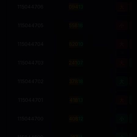
115044706
0
9
4
13
大
115044705
5
5
8
18
小
115044704
8
2
0
10
大
115044703
2
4
1
07
大
115044702
3
7
8
18
大
115044701
4
1
8
13
大
115044700
4
0
8
12
小