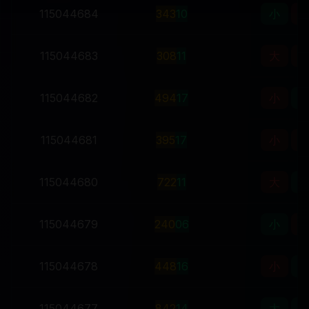
115044684
3
4
3
10
小
115044683
3
0
8
11
大
115044682
4
9
4
17
小
115044681
3
9
5
17
小
115044680
7
2
2
11
大
115044679
2
4
0
06
小
115044678
4
4
8
16
小
115044677
8
4
2
14
大