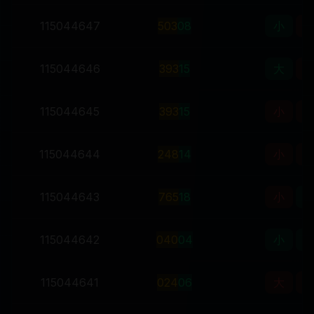
115044647
5
0
3
08
小
115044646
3
9
3
15
大
115044645
3
9
3
15
小
115044644
2
4
8
14
小
115044643
7
6
5
18
小
115044642
0
4
0
04
小
115044641
0
2
4
06
大