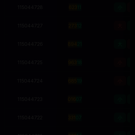
115044728
6
2
3
11
小
115044727
2
7
3
12
大
115044726
8
9
4
21
大
115044725
9
6
3
18
小
115044724
6
8
5
19
小
115044723
0
1
6
07
小
115044722
3
3
1
07
小