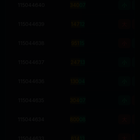
115044640
3
4
0
07
小
115044639
1
4
7
12
大
115044638
9
5
1
15
小
115044637
2
4
7
13
小
115044636
1
3
0
04
小
115044635
3
0
4
07
小
115044634
8
0
0
08
大
115044633
8
1
4
13
大