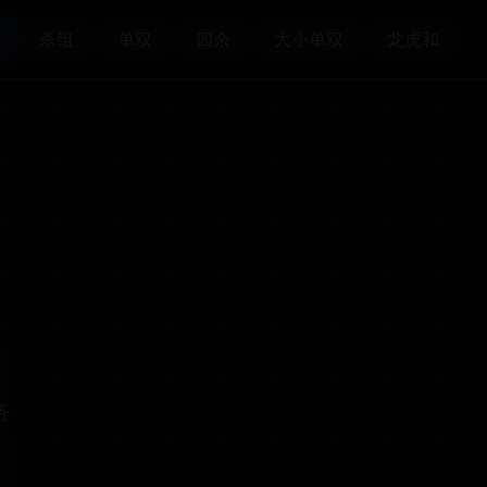
杀组
单双
四余
大小单双
龙虎和
务