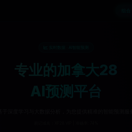
组合
实时数据 · AI智能预测
专业的加拿大28
AI预测平台
基于深度学习与大数据分析，为您提供精准的智能预测服
易记域名：XF28.VIP | 准确率: 74%