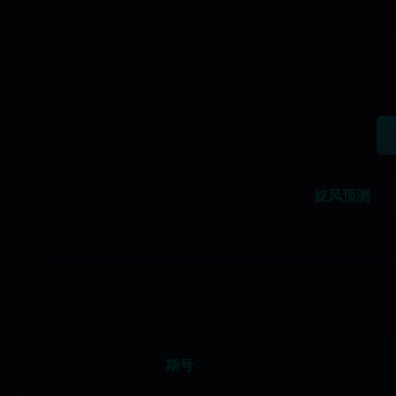
旋风预测
期号