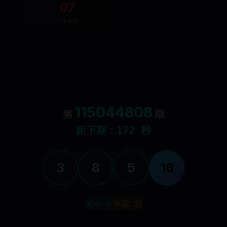
07
小单未出
115044808
第
期
距下期：
170
秒
3
8
5
16
大小: 大
单双: 双