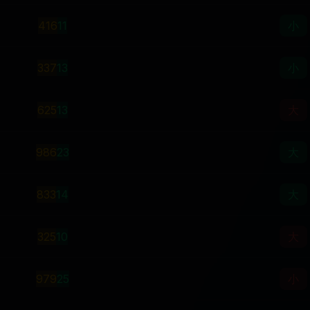
4
1
6
11
小
3
3
7
13
小
6
2
5
13
大
9
8
6
23
大
8
3
3
14
大
3
2
5
10
大
9
7
9
25
小