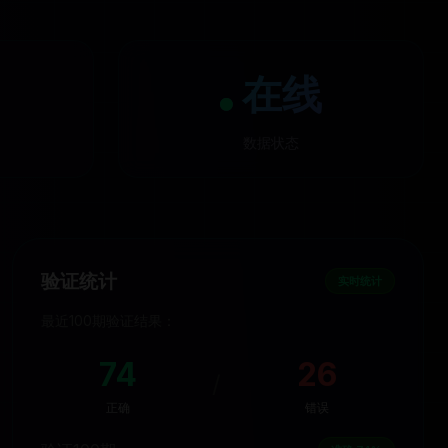
在线
数据状态
验证统计
实时统计
最近100期验证结果：
74
26
/
正确
错误