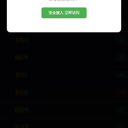
5
9
9
23
小
安全接入 立即访问
2
7
4
13
小
4
7
0
11
小
9
8
2
19
大
6
2
3
11
小
8
7
1
16
小
0
7
2
09
小
2
0
3
05
小