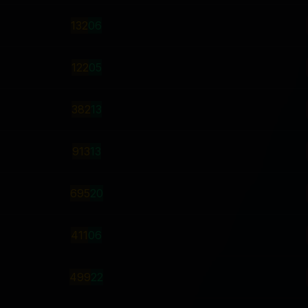
1
3
2
06
1
2
2
05
3
8
2
13
9
1
3
13
6
9
5
20
4
1
1
06
4
9
9
22