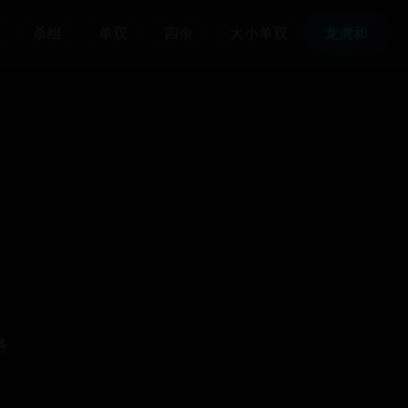
杀组
单双
四余
大小单双
龙虎和
务