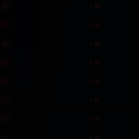
虎
✗ 错
龙
✗ 错
龙
✗ 错
虎
✗ 错
虎
✗ 错
虎
✗ 错
虎
✗ 错
虎
✗ 错