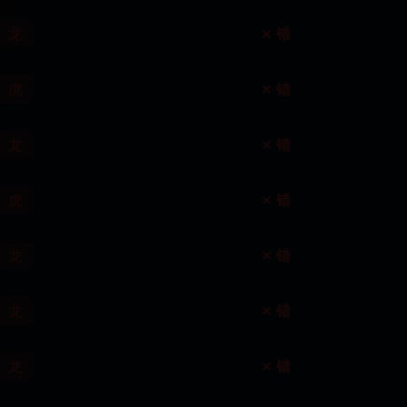
龙
✗ 错
虎
✗ 错
龙
✗ 错
虎
✗ 错
龙
✗ 错
龙
✗ 错
龙
✗ 错