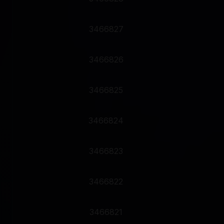
3466827
3466826
3466825
3466824
3466823
3466822
3466821