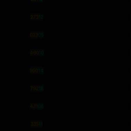
2
7
3
12
0
2
3
05
4
6
0
10
9
5
0
14
7
9
2
18
4
3
1
08
3
3
5
11