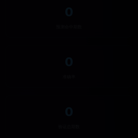
0
预测命中期数
0
准确率
0
验证总期数