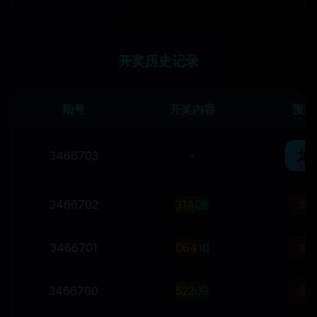
开奖历史记录
期号
开奖内容
预测
龙
3466703
-
3466702
3
1
4
08
龙
3466701
0
6
4
10
龙
3466700
5
2
2
09
龙