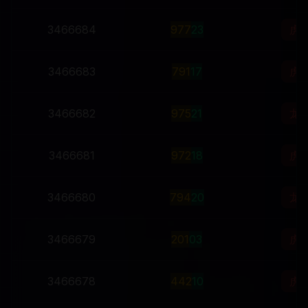
3466684
9
7
7
23
虎
3466683
7
9
1
17
虎
3466682
9
7
5
21
龙
3466681
9
7
2
18
虎
3466680
7
9
4
20
龙
3466679
2
0
1
03
虎
3466678
4
4
2
10
虎