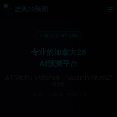
旋风28预测
实时数据 · AI智能预测
专业的加拿大28
AI预测平台
基于深度学习与大数据分析，为您提供精准的智能预
测服务
易记域名：XF28.VIP | 准确率: -2%