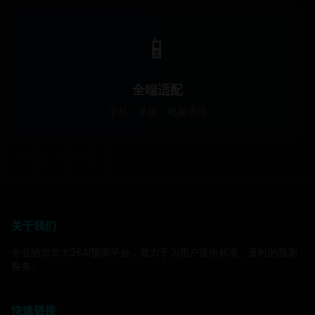
📱
全端适配
手机、平板、电脑通用
关于我们
专业的加拿大28AI预测平台，致力于为用户提供精准、及时的预测
服务。
快速链接