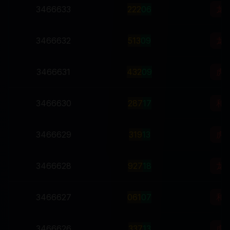
3466633
2
2
2
06
龙
3466632
5
1
3
09
龙
3466631
4
3
2
09
虎
3466630
2
8
7
17
和
3466629
3
1
9
13
虎
3466628
9
2
7
18
龙
3466627
0
6
1
07
和
3466626
3
3
7
13
虎