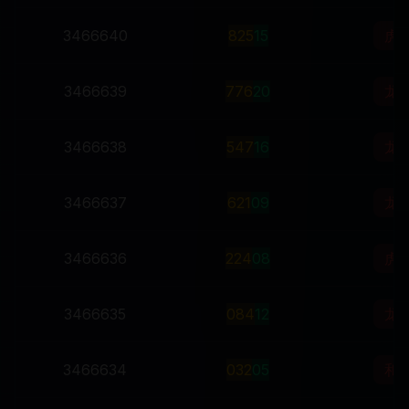
3466640
8
2
5
15
虎
3466639
7
7
6
20
龙
3466638
5
4
7
16
龙
3466637
6
2
1
09
龙
3466636
2
2
4
08
虎
3466635
0
8
4
12
龙
3466634
0
3
2
05
和