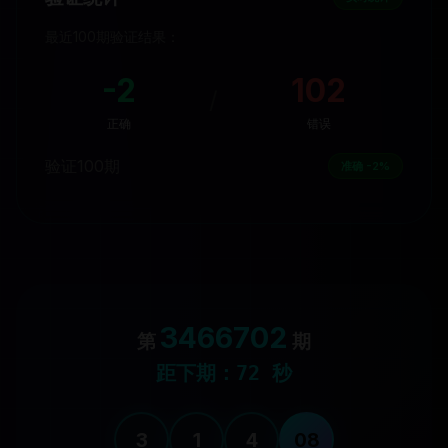
最近100期验证结果：
-2
102
/
正确
错误
验证100期
准确 -2%
3466702
第
期
距下期：
70
秒
3
1
4
08