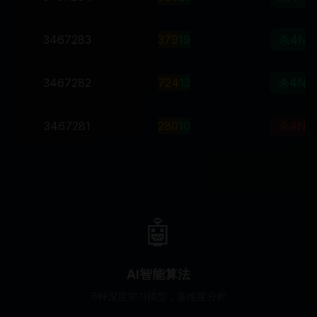
3467283
3
7
9
19
杀4N1
3467282
7
2
4
13
杀4N2
3467281
2
8
0
10
杀4N2
🤖
AI智能算法
6种深度学习模型，多维度分析