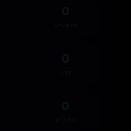
0
预测命中期数
0
准确率
0
验证总期数