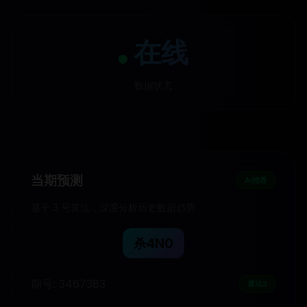
在线
数据状态
当期预测
AI推荐
基于 3 号算法，深度分析历史数据趋势
杀4N0
期号: 3467383
算法3