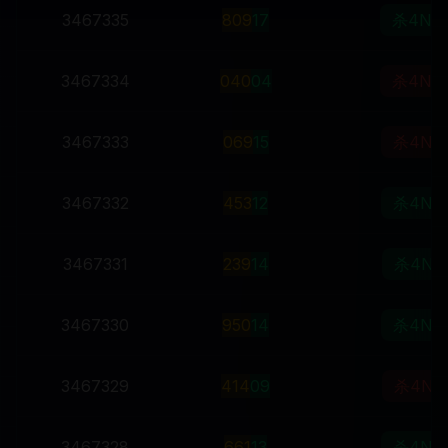
3467335
8
0
9
17
杀4N0
3467334
0
4
0
04
杀4N0
3467333
0
6
9
15
杀4N3
3467332
4
5
3
12
杀4N3
3467331
2
3
9
14
杀4N1
3467330
9
5
0
14
杀4N3
3467329
4
1
4
09
杀4N1
3467328
6
6
1
13
杀4N2