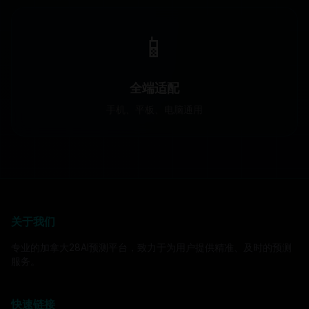
📱
全端适配
手机、平板、电脑通用
关于我们
专业的加拿大28AI预测平台，致力于为用户提供精准、及时的预测
服务。
快速链接