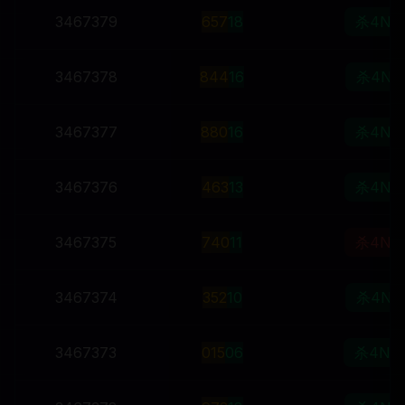
3467379
6
5
7
18
杀4N3
3467378
8
4
4
16
杀4N1
3467377
8
8
0
16
杀4N3
3467376
4
6
3
13
杀4N2
3467375
7
4
0
11
杀4N3
3467374
3
5
2
10
杀4N1
3467373
0
1
5
06
杀4N0