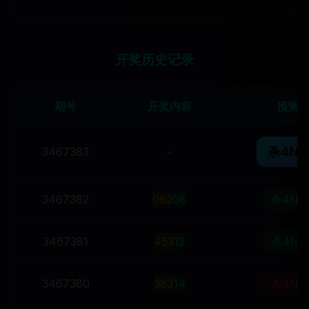
开奖历史记录
期号
开奖内容
预测
杀4N0
3467383
-
3467382
0
6
2
08
杀4N3
3467381
4
5
3
12
杀4N1
3467380
3
8
3
14
杀4N2