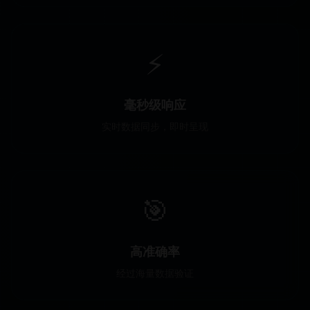
⚡
毫秒级响应
实时数据同步，即时呈现
🎯
高准确率
经过海量数据验证