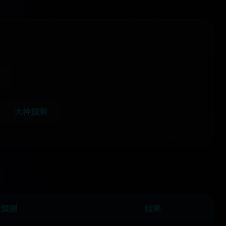
大神预测
预测
结果