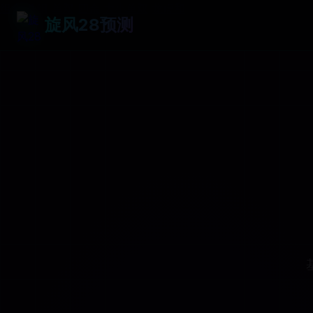
组合
杀组
单双
四余
大小单双
龙虎和
旋风28预测