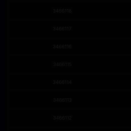
3466118
3466117
3466116
3466115
3466114
3466113
3466112