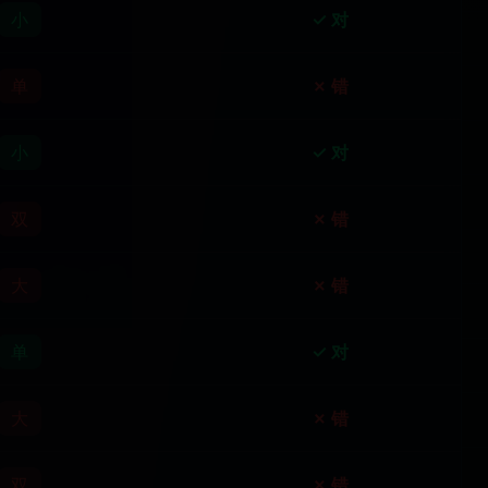
小
✓ 对
单
✗ 错
小
✓ 对
双
✗ 错
大
✗ 错
单
✓ 对
大
✗ 错
双
✗ 错