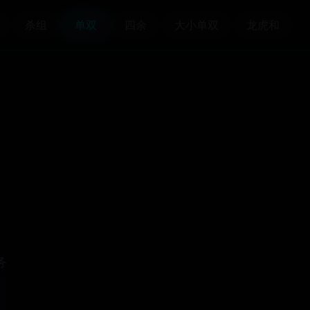
杀组
单双
四余
大小单双
龙虎和
务