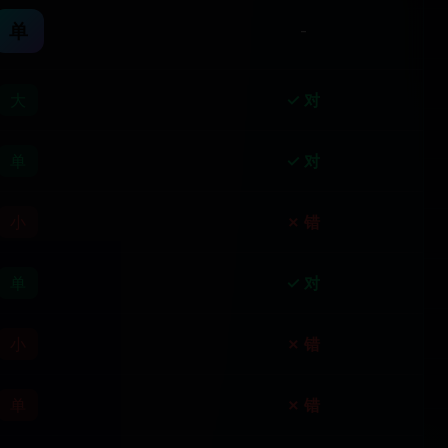
单
-
大
✓ 对
单
✓ 对
小
✗ 错
单
✓ 对
小
✗ 错
单
✗ 错