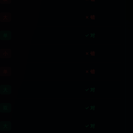
大
✗ 错
单
✓ 对
小
✗ 错
单
✗ 错
大
✓ 对
双
✓ 对
大
✓ 对