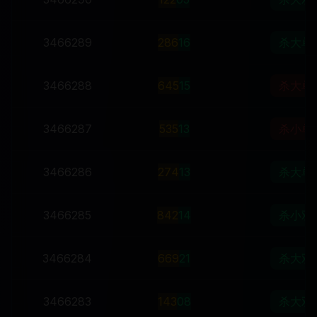
3466289
2
8
6
16
杀大单
3466288
6
4
5
15
杀大单
3466287
5
3
5
13
杀小单
3466286
2
7
4
13
杀大单
3466285
8
4
2
14
杀小双
3466284
6
6
9
21
杀大双
3466283
1
4
3
08
杀大双