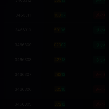
3466312
5
8
6
19
杀小双
3466311
1
6
0
07
杀小单
3466310
5
0
1
06
杀小单
3466309
0
2
0
02
杀小单
3466308
4
2
7
13
杀小双
3466307
2
8
3
13
杀小单
3466306
5
0
5
10
杀小双
3466305
3
7
2
12
杀小双