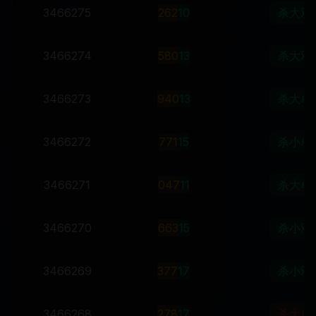
3466275
2
6
2
10
杀大双
3466274
5
8
0
13
杀大双
3466273
9
4
0
13
杀大单
3466272
7
7
1
15
杀小单
3466271
0
4
7
11
杀大单
3466270
6
6
3
15
杀小双
3466269
3
7
7
17
杀小双
3466268
2
7
8
17
杀大单