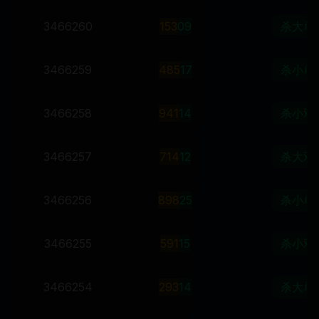
3466260
1
5
3
09
杀大单
3466259
4
8
5
17
杀小单
3466258
9
4
1
14
杀小双
3466257
7
1
4
12
杀大双
3466256
8
9
8
25
杀小单
3466255
5
9
1
15
杀小双
3466254
2
9
3
14
杀大单