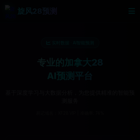
旋风28预测
实时数据 · AI智能预测
专业的加拿大28
AI预测平台
基于深度学习与大数据分析，为您提供精准的智能预
测服务
易记域名：XF28.VIP | 准确率: 74%