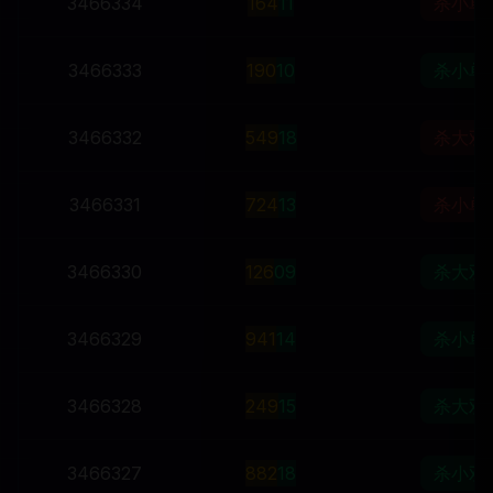
3466334
1
6
4
11
杀小单
3466333
1
9
0
10
杀小单
3466332
5
4
9
18
杀大双
3466331
7
2
4
13
杀小单
3466330
1
2
6
09
杀大双
3466329
9
4
1
14
杀小单
3466328
2
4
9
15
杀大双
3466327
8
8
2
18
杀小双