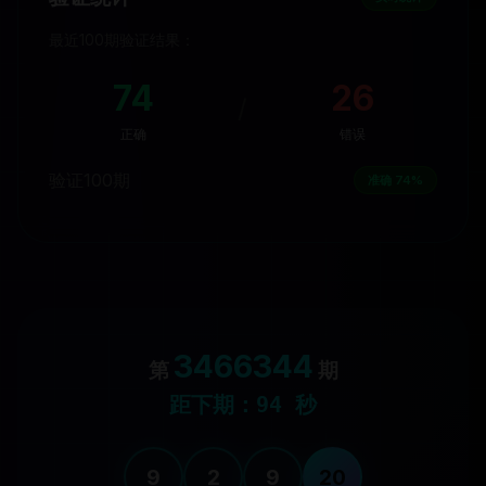
最近100期验证结果：
74
26
/
正确
错误
验证100期
准确 74%
3466344
第
期
距下期：
93
秒
9
2
9
20