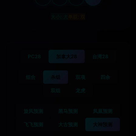
大小: 大
单双: 双
PC28
加拿大28
台湾28
组合
杀组
双项
四余
双组
龙虎
旋风预测
黑马预测
凤凰预测
飞飞预测
大古预测
大神预测