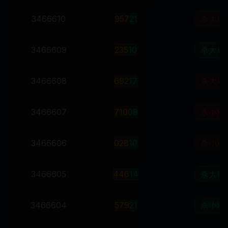
3466610
9
5
7
21
杀大单
3466609
2
3
5
10
杀大单
3466608
6
9
2
17
杀大单
3466607
7
1
0
08
杀小双
3466606
0
2
8
10
杀小双
3466605
4
4
6
14
杀大单
3466604
5
7
9
21
杀小双