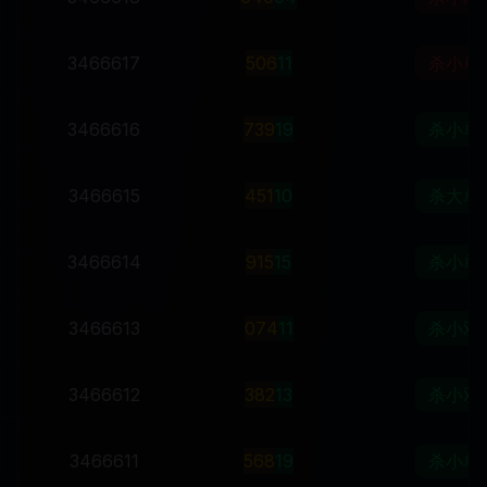
3466617
5
0
6
11
杀小单
3466616
7
3
9
19
杀小单
3466615
4
5
1
10
杀大单
3466614
9
1
5
15
杀小单
3466613
0
7
4
11
杀小双
3466612
3
8
2
13
杀小双
3466611
5
6
8
19
杀小单