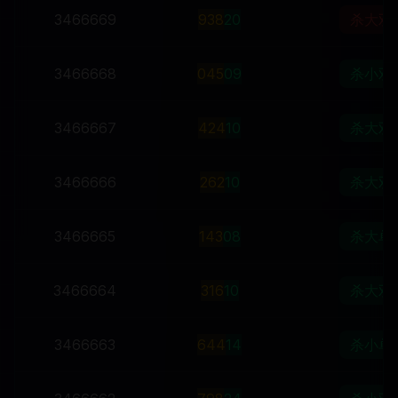
3466669
9
3
8
20
杀大双
3466668
0
4
5
09
杀小双
3466667
4
2
4
10
杀大双
3466666
2
6
2
10
杀大双
3466665
1
4
3
08
杀大单
3466664
3
1
6
10
杀大双
3466663
6
4
4
14
杀小单