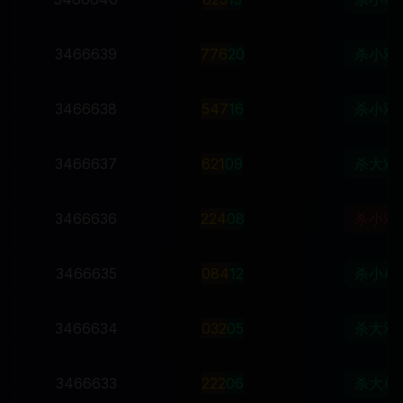
3466639
7
7
6
20
杀小双
3466638
5
4
7
16
杀小双
3466637
6
2
1
09
杀大双
3466636
2
2
4
08
杀小双
3466635
0
8
4
12
杀小单
3466634
0
3
2
05
杀大双
3466633
2
2
2
06
杀大单