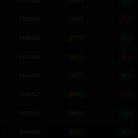
3466662
7
9
8
24
杀小双
3466661
7
4
7
18
杀大双
3466660
0
0
7
07
杀小双
3466659
0
8
4
12
杀小双
3466658
7
4
7
18
杀小双
3466657
8
6
8
22
杀大双
3466656
2
6
0
08
杀小单
3466655
9
7
3
19
杀小双