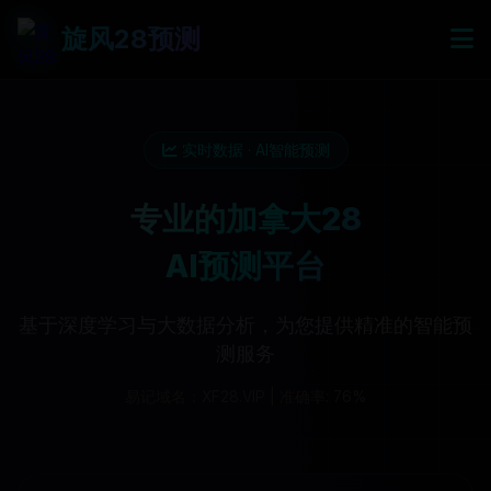
旋风28预测
实时数据 · AI智能预测
专业的加拿大28
AI预测平台
基于深度学习与大数据分析，为您提供精准的智能预
测服务
易记域名：XF28.VIP | 准确率: 76%