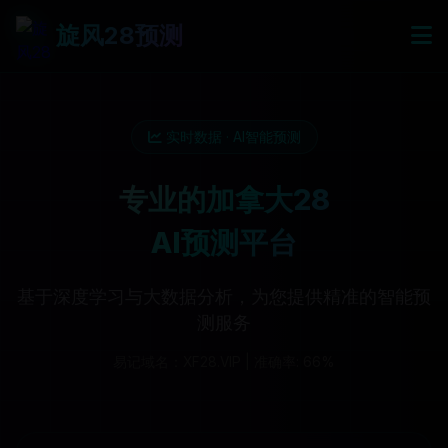
旋风28预测
实时数据 · AI智能预测
专业的加拿大28
AI预测平台
基于深度学习与大数据分析，为您提供精准的智能预
测服务
易记域名：XF28.VIP | 准确率: 66%