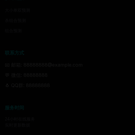
大小单双预测
杀组合预测
组合预测
联系方式
📧 邮箱: 88888888@example.com
💬 微信: 88888888
🐧 QQ群: 88888888
服务时间
24小时在线服务
实时更新数据