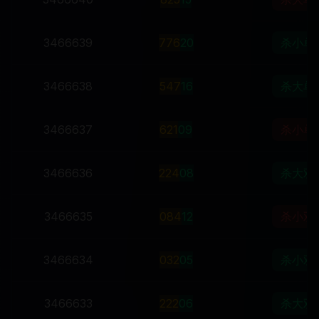
3466639
7
7
6
20
杀小单
3466638
5
4
7
16
杀大单
3466637
6
2
1
09
杀小单
3466636
2
2
4
08
杀大双
3466635
0
8
4
12
杀小双
3466634
0
3
2
05
杀小双
3466633
2
2
2
06
杀大双