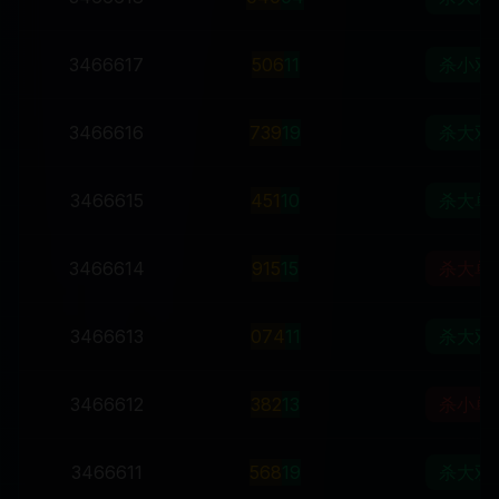
3466617
5
0
6
11
杀小双
3466616
7
3
9
19
杀大双
3466615
4
5
1
10
杀大单
3466614
9
1
5
15
杀大单
3466613
0
7
4
11
杀大双
3466612
3
8
2
13
杀小单
3466611
5
6
8
19
杀大双