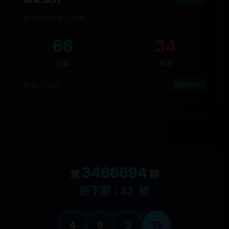
最近100期验证结果：
66
34
/
正确
错误
验证100期
准确 66%
3466694
第
期
距下期：
22
秒
4
8
3
15