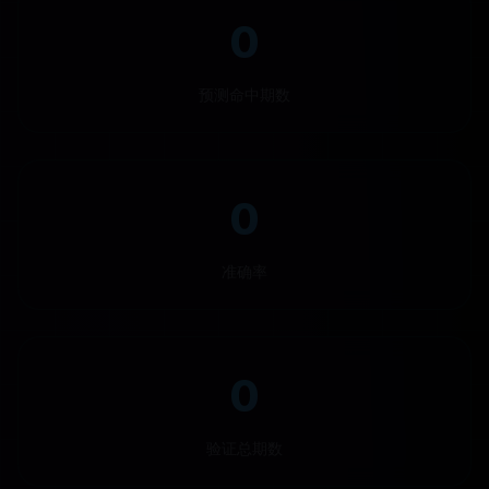
0
预测命中期数
0
准确率
0
验证总期数