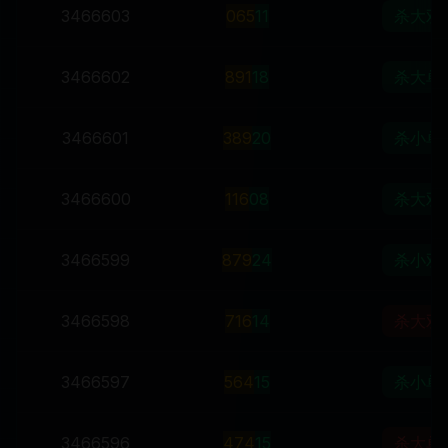
3466603
0
6
5
11
杀大双
3466602
8
9
1
18
杀大单
3466601
3
8
9
20
杀小单
3466600
1
1
6
08
杀大双
3466599
8
7
9
24
杀小双
3466598
7
1
6
14
杀大双
3466597
5
6
4
15
杀小单
3466596
4
7
4
15
杀大单