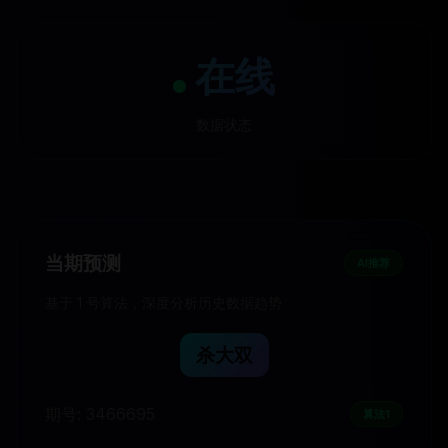
在线
数据状态
当期预测
AI推荐
基于 1 号算法，深度分析历史数据趋势
杀大双
期号: 3466695
算法1