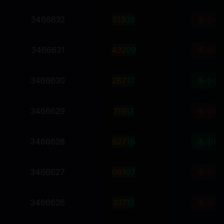
3466632
5
1
3
09
杀小单
3466631
4
3
2
09
杀小单
3466630
2
8
7
17
杀小单
3466629
3
1
9
13
杀小单
3466628
9
2
7
18
杀小单
3466627
0
6
1
07
杀小单
3466626
3
3
7
13
杀小单