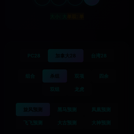
大小: 大
单双: 单
PC28
加拿大28
台湾28
组合
杀组
双项
四余
双组
龙虎
旋风预测
黑马预测
凤凰预测
飞飞预测
大古预测
大神预测