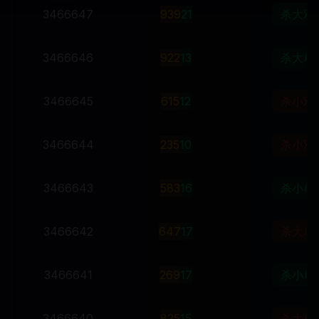
3466647
9
3
9
21
杀大双
3466646
9
2
2
13
杀大单
3466645
6
1
5
12
杀小双
3466644
2
3
5
10
杀小双
3466643
5
8
3
16
杀小单
3466642
6
4
7
17
杀大单
3466641
2
6
9
17
杀小单
3466640
8
2
5
15
杀大单