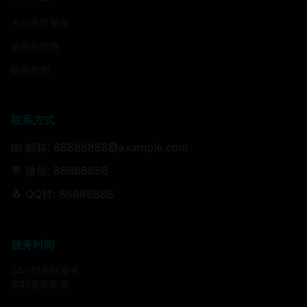
大小单双预测
杀组合预测
组合预测
联系方式
📧 邮箱: 88888888@example.com
💬 微信: 88888888
🐧 QQ群: 88888888
服务时间
24小时在线服务
实时更新数据