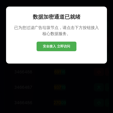
3466492
0
2
6
08
小
单
数据加密通道已就绪
3466491
6
3
2
11
小
单
已为您过滤广告垃圾节点，请点击下方按钮接入
核心数据服务。
3466490
5
7
9
21
小
双
安全接入 立即访问
3466489
3
7
4
14
大
双
3466488
6
9
1
16
小
单
3466487
9
3
7
19
大
单
3466486
2
7
0
09
小
单