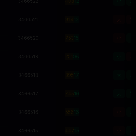
3466522
4
0
8
12
小
双
3466521
8
1
4
13
大
双
3466520
7
5
3
15
小
单
3466519
2
5
1
08
小
单
3466518
3
9
5
17
大
单
3466517
7
4
5
16
大
双
3466516
5
5
6
16
小
双
3466515
4
4
7
15
小
单