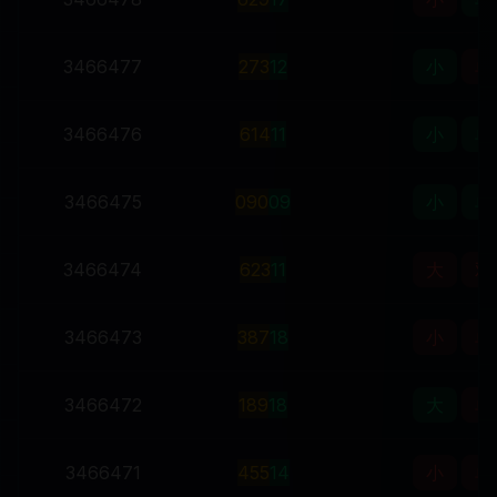
3466477
2
7
3
12
小
单
3466476
6
1
4
11
小
单
3466475
0
9
0
09
小
单
3466474
6
2
3
11
大
双
3466473
3
8
7
18
小
单
3466472
1
8
9
18
大
单
3466471
4
5
5
14
小
单