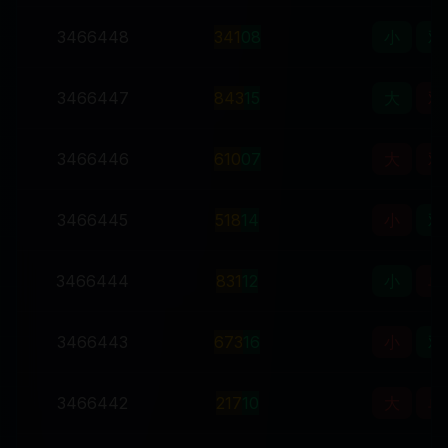
3466448
3
4
1
08
小
双
3466447
8
4
3
15
大
双
3466446
6
1
0
07
大
双
3466445
5
1
8
14
小
双
3466444
8
3
1
12
小
单
3466443
6
7
3
16
小
双
3466442
2
1
7
10
大
单