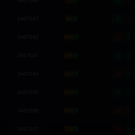
3467044
7
2
2
11
小
双
3467043
1
8
1
10
小
单
3467042
6
8
6
20
小
双
3467041
2
9
8
19
大
单
3467040
5
4
3
12
大
双
3467039
9
0
4
13
小
单
3467038
4
8
2
14
小
单
3467037
2
7
6
15
小
单