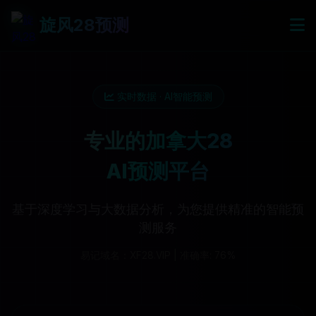
旋风28预测
实时数据 · AI智能预测
专业的加拿大28
AI预测平台
基于深度学习与大数据分析，为您提供精准的智能预
测服务
易记域名：XF28.VIP | 准确率: 76%