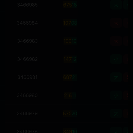
3466985
6
7
5
18
大
双
3466984
1
0
7
08
大
单
3466983
1
9
0
10
大
单
3466982
1
4
7
12
小
单
3466981
6
8
7
21
大
双
3466980
2
1
8
11
小
双
3466979
8
7
5
20
大
单
3466978
3
4
9
16
大
双