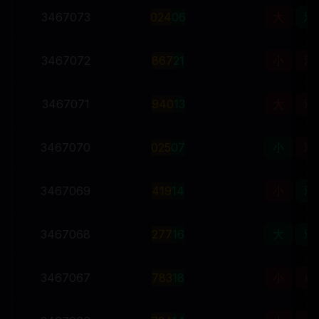
3467073
0
2
4
06
大
双
3467072
8
6
7
21
小
双
3467071
9
4
0
13
大
双
3467070
0
2
5
07
小
双
3467069
4
1
9
14
小
双
3467068
2
7
7
16
大
双
3467067
7
8
3
18
小
单