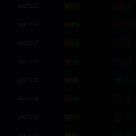
3467029
4
9
9
22
小
双
3467028
8
3
9
20
小
单
3467027
6
8
9
23
小
双
3467026
3
4
1
08
大
单
3467025
6
1
9
16
大
单
3467024
7
2
9
18
小
单
3467023
9
2
5
16
小
双
3467022
1
2
9
12
小
双