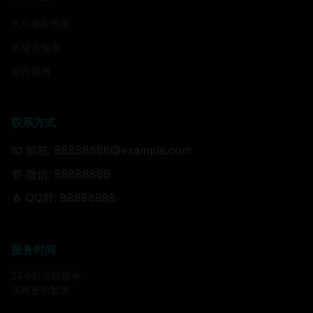
大小单双预测
杀组合预测
组合预测
联系方式
📧 邮箱: 88888888@example.com
💬 微信: 88888888
🐧 QQ群: 88888888
服务时间
24小时在线服务
实时更新数据