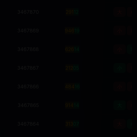
3467870
2
9
1
12
大
单
3467869
9
4
6
19
小
双
3467868
6
2
6
14
小
双
3467867
2
1
2
05
小
双
3467866
4
8
4
16
小
单
3467865
9
1
4
14
大
单
3467864
3
1
3
07
大
单