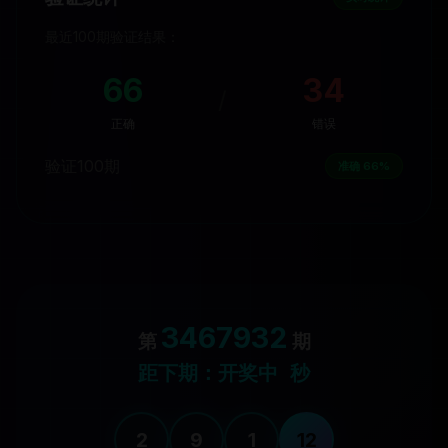
最近100期验证结果：
66
34
/
正确
错误
验证100期
准确 66%
3467932
第
期
距下期：
开奖中
秒
2
9
1
12