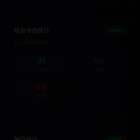
组合冷热统计
冷热分析
最近30期未出组合：
01
06
大双未出
大单未出
04
小单未出
验证统计
实时统计