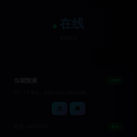
在线
数据状态
当期预测
AI推荐
基于 1 号算法，深度分析历史数据趋势
大
单
期号: 3467933
算法1