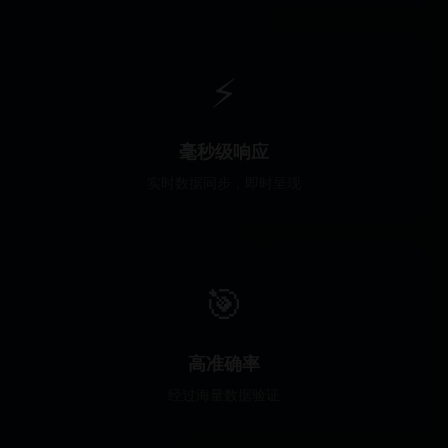
⚡
毫秒级响应
实时数据同步，即时呈现
🎯
高准确率
经过海量数据验证