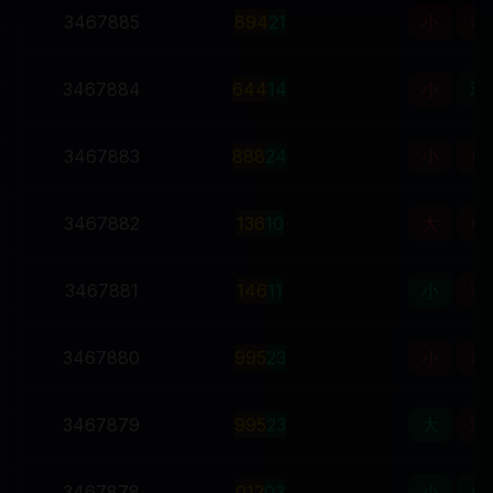
3467885
8
9
4
21
小
双
3467884
6
4
4
14
小
双
3467883
8
8
8
24
小
单
3467882
1
3
6
10
大
单
3467881
1
4
6
11
小
双
3467880
9
9
5
23
小
双
3467879
9
9
5
23
大
双
3467878
0
1
2
03
小
单