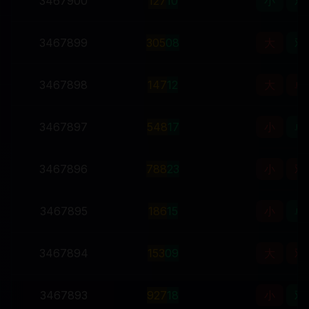
3467900
1
2
7
10
小
双
3467899
3
0
5
08
大
双
3467898
1
4
7
12
大
单
3467897
5
4
8
17
小
单
3467896
7
8
8
23
小
双
3467895
1
8
6
15
小
单
3467894
1
5
3
09
大
双
3467893
9
2
7
18
小
双