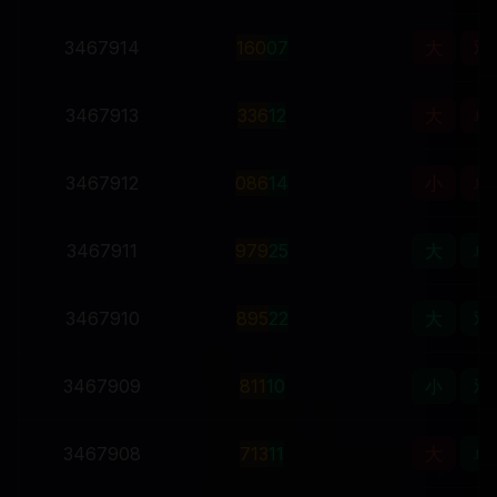
3467914
1
6
0
07
大
双
3467913
3
3
6
12
大
单
3467912
0
8
6
14
小
单
3467911
9
7
9
25
大
单
3467910
8
9
5
22
大
双
3467909
8
1
1
10
小
双
3467908
7
1
3
11
大
单