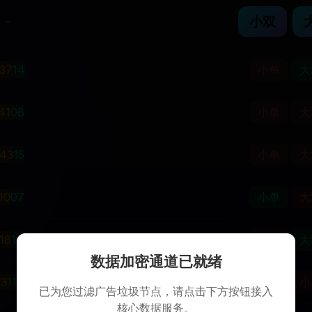
小双
-
3
7
14
小单
大
4
1
08
小单
大
4
3
15
小单
大
1
0
07
小单
大
1
8
14
小单
大
数据加密通道已就绪
8
3
1
12
大双
小
已为您过滤广告垃圾节点，请点击下方按钮接入
核心数据服务。