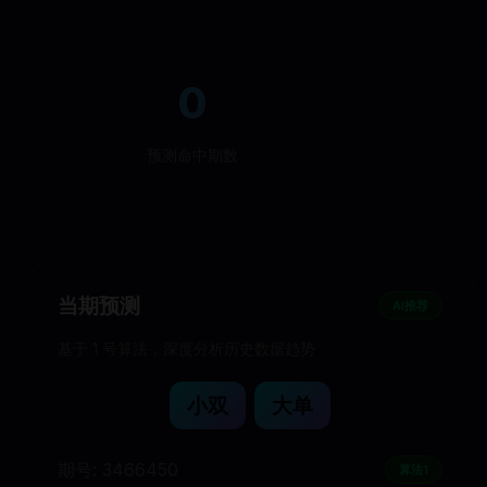
0
预测命中期数
当期预测
AI推荐
基于 1 号算法，深度分析历史数据趋势
小双
大单
期号: 3466450
算法1