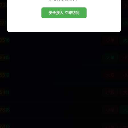
7
3
16
大双
小
安全接入 立即访问
1
7
10
大单
小
8
5
16
小单
大
9
3
15
大单
小
8
3
12
大双
小
5
4
11
小双
大
7
8
18
小单
大
6
2
12
小单
大