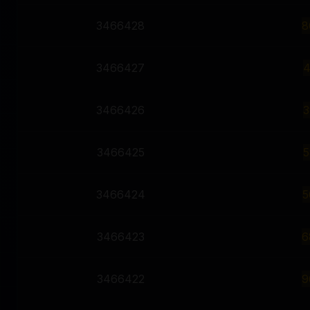
3466428
8
3466427
3466426
3
3466425
5
3466424
5
3466423
6
3466422
9