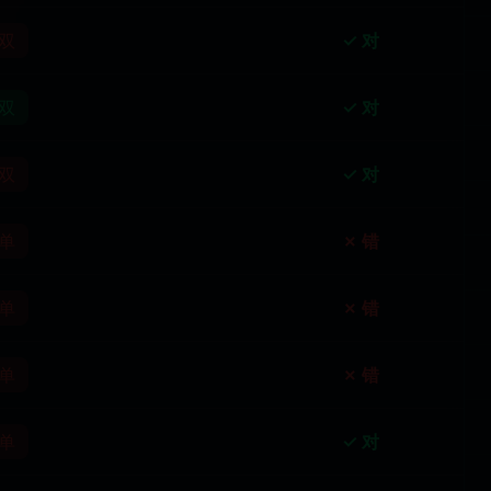
双
✓ 对
双
✓ 对
双
✓ 对
单
✗ 错
单
✗ 错
单
✗ 错
单
✓ 对