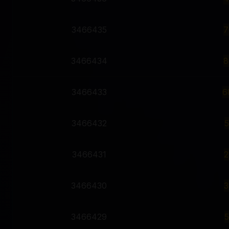
3466435
7
3466434
8
3466433
6
3466432
5
3466431
2
3466430
3
3466429
5