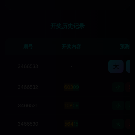
开奖历史记录
期号
开奖内容
预测
大
3466533
-
3466532
6
0
3
09
小
双
3466531
1
0
8
09
小
单
3466530
5
6
4
15
大
双