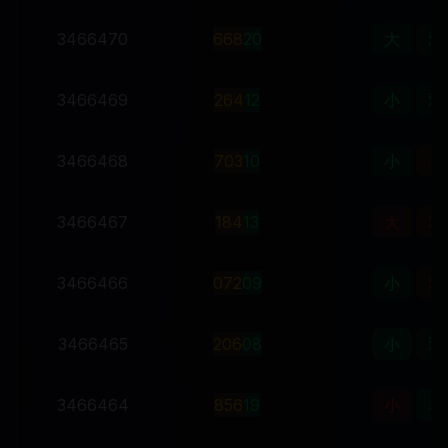
3466470
6
6
8
20
大
双
3466469
2
6
4
12
小
双
3466468
7
0
3
10
小
单
3466467
1
8
4
13
大
双
3466466
0
7
2
09
小
双
3466465
2
0
6
08
小
双
3466464
8
5
6
19
小
单