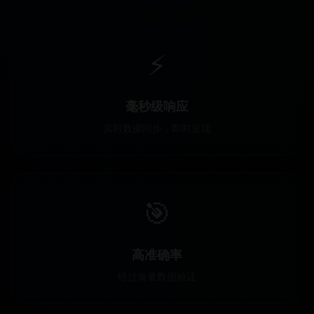
⚡
毫秒级响应
实时数据同步，即时呈现
🎯
高准确率
经过海量数据验证