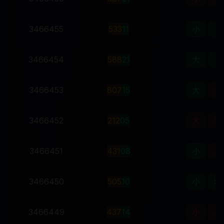
3466455
5
3
3
11
小
单
3466454
5
8
8
21
大
单
3466453
8
0
7
15
大
双
3466452
2
1
2
05
大
双
3466451
4
3
1
08
小
单
3466450
5
0
5
10
小
双
3466449
4
3
7
14
小
单