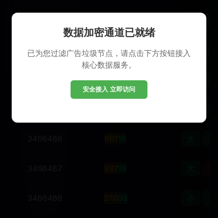
3466492
0
2
6
08
大
双
数据加密通道已就绪
3466491
6
3
2
11
大
单
已为您过滤广告垃圾节点，请点击下方按钮接入
核心数据服务。
3466490
5
7
9
21
小
单
安全接入 立即访问
3466489
3
7
4
14
大
双
3466488
6
9
1
16
大
双
3466487
9
3
7
19
大
双
3466486
2
7
0
09
小
单