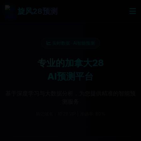
旋风28预测
实时数据 · AI智能预测
专业的加拿大28
AI预测平台
基于深度学习与大数据分析，为您提供精准的智能预
测服务
易记域名：XF28.VIP | 准确率: 80%