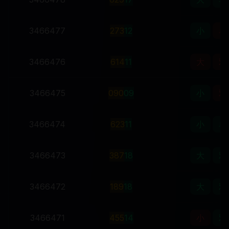
3466477
2
7
3
12
小
单
3466476
6
1
4
11
大
双
3466475
0
9
0
09
小
双
3466474
6
2
3
11
小
单
3466473
3
8
7
18
大
双
3466472
1
8
9
18
大
双
3466471
4
5
5
14
小
双