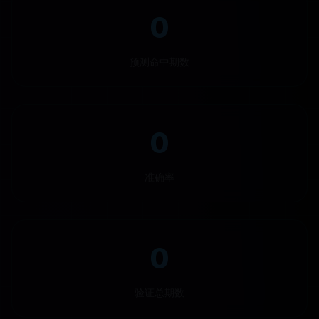
0
预测命中期数
0
准确率
0
验证总期数