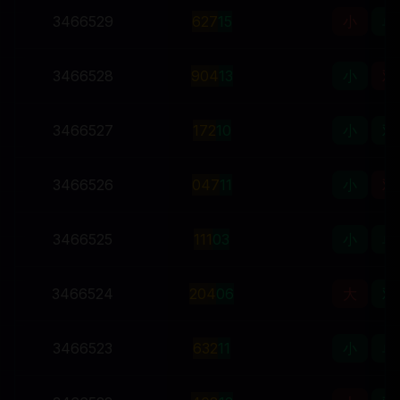
3466529
6
2
7
15
小
单
3466528
9
0
4
13
小
双
3466527
1
7
2
10
小
双
3466526
0
4
7
11
小
双
3466525
1
1
1
03
小
单
3466524
2
0
4
06
大
双
3466523
6
3
2
11
小
单